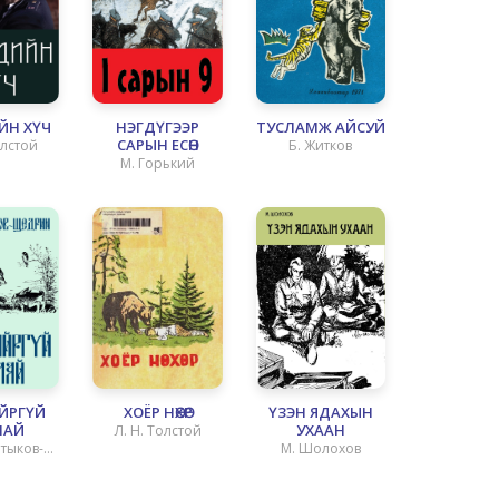
ЙН ХҮЧ
НЭГДҮГЭЭР
ТУСЛАМЖ АЙСУЙ
САРЫН ЕСӨН
олстой
Б. Житков
М. Горький
ЙРГҮЙ
ХОЁР НӨХӨР
ҮЗЭН ЯДАХЫН
ЛАЙ
УХААН
Л. Н. Толстой
лтыков-
М. Шолохов
рин