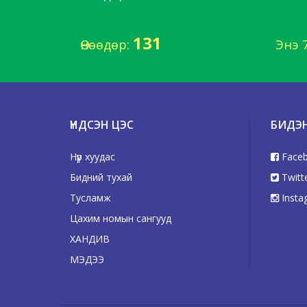
131
Өнөөдөр:
Энэ 
ҮНДСЭН ЦЭС
БИДЭ
Нүүр хуудас
Face
Бидний тухай
Twitt
Тусламж
Insta
Цахим номын сангууд
ХАНДИВ
МЭДЭЭ