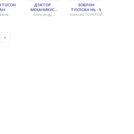
 ТОСОН
ДОКТОР
ЗОВЛОН
АН
МЕКАНИКУС
ТУУЛСАН НЬ - 5
ТҮҮНИЙ НОХОЙ
Бажов
Александр
Алексей ТОЛСТОЙ
АЛЬМА - 1
Полещук
»