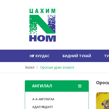
НҮҮР ХУУДАС
БИДНИЙ ТУХАЙ
Т
Эхлэл
Оросын уран зохиол
Орос
АНГИЛАЛ
А-А-АМТЛАГАА
АДАЛ ЯВДАЛТ