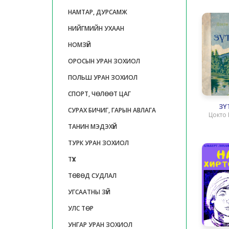
НАМТАР, ДУРСАМЖ
НИЙГМИЙН УХААН
НОМЗҮЙ
ОРОСЫН УРАН ЗОХИОЛ
ПОЛЬШ УРАН ЗОХИОЛ
СПОРТ, ЧӨЛӨӨТ ЦАГ
ЗҮ
СУРАХ БИЧИГ, ГАРЫН АВЛАГА
Цокто
ТАНИН МЭДЭХҮЙ
ТУРК УРАН ЗОХИОЛ
ТҮҮХ
ТӨВӨД СУДЛАЛ
УГСААТНЫ ЗҮЙ
УЛС ТӨР
УНГАР УРАН ЗОХИОЛ