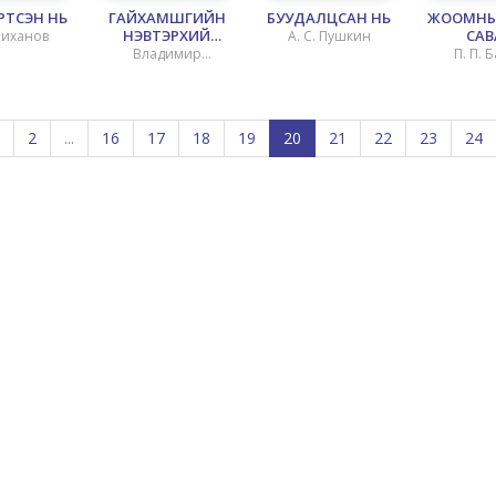
РТСЭН НЬ
ГАЙХАМШГИЙН
БУУДАЛЦСАН НЬ
ЖООМНЫ
НЭВТЭРХИЙ
САВ
 Лиханов
А. С. Пушкин
ТОЛЬ – 8
Владимир
П. П. 
НОЙРОН
Мезенцев
ДУНДАХ
АМЬДРАЛ
2
...
16
17
18
19
20
21
22
23
24