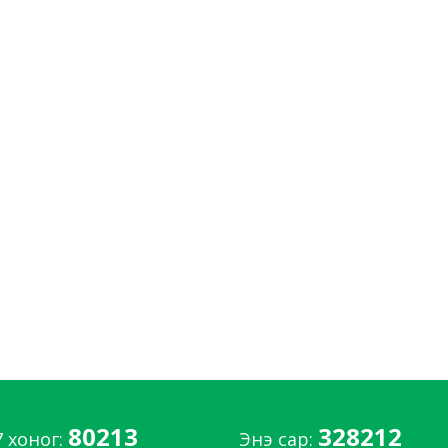
80213
328212
7 хоног:
Энэ сар: