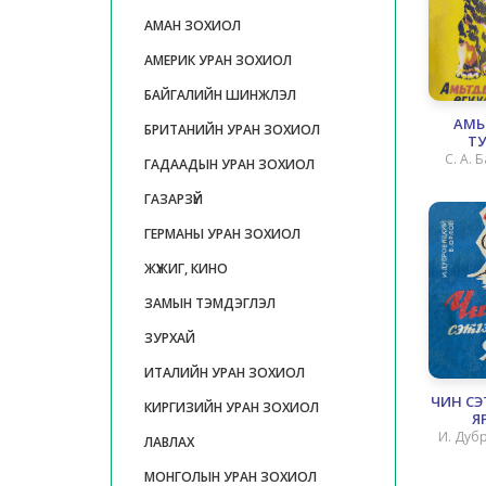
АМАН ЗОХИОЛ
АМЕРИК УРАН ЗОХИОЛ
БАЙГАЛИЙН ШИНЖЛЭЛ
АМЬ
БРИТАНИЙН УРАН ЗОХИОЛ
Т
ӨГҮҮ
С. А. 
ГАДААДЫН УРАН ЗОХИОЛ
ГАЗАРЗҮЙ
ГЕРМАНЫ УРАН ЗОХИОЛ
ЖҮЖИГ, КИНО
ЗАМЫН ТЭМДЭГЛЭЛ
ЗУРХАЙ
ИТАЛИЙН УРАН ЗОХИОЛ
ЧИН С
КИРГИЗИЙН УРАН ЗОХИОЛ
Я
И. Дуб
ЛАВЛАХ
МОНГОЛЫН УРАН ЗОХИОЛ