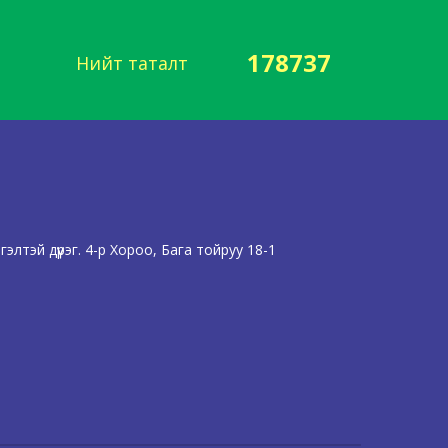
178737
Нийт таталт
лтэй дүүрэг. 4-р Хороо, Бага тойруу 18-1