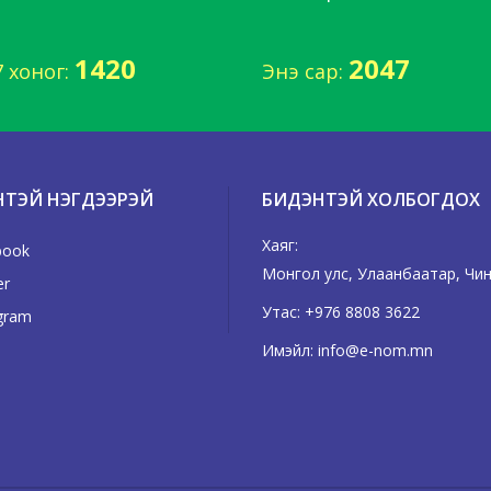
1420
2047
7 хоног:
Энэ сар:
НТЭЙ НЭГДЭЭРЭЙ
БИДЭНТЭЙ ХОЛБОГДОХ
Хаяг:
book
Монгол улс, Улаанбаатар, Чингэ
er
Утас:
+976 8808 3622
gram
Имэйл:
info@e-nom.mn