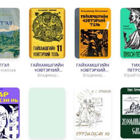
ТГЭЛ
ГАЙХАМШГИЙН
ГАЙХАМШГИЙН
ТИ
НЭВТЭРХИЙ
НЭВТЭРХИЙ
ПЕТР
 Номтоев
ТОЛЬ - 11 ХҮН ӨӨРӨӨ
ТОЛЬ - 1
Владимир
Владимир
Юрий Н
ЦАГЛАШГҮЙ
Мезенцев
Мезенцев