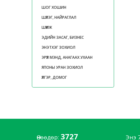
ШОГ ХОШИН
ШҮЛЭГ, НАЙРАГЛАЛ
ШҮҮМЖ
ЭДИЙН ЗАСАГ, БИЗНЕС
ЭНЭТХЭГ ЗОХИОЛ
ЭРҮҮЛ МЭНД, АНАГААХ УХААН
ЯПОНЫ УРАН ЗОХИОЛ
ҮЛГЭР, ДОМОГ
3727
Өнөөдөр:
Энэ 